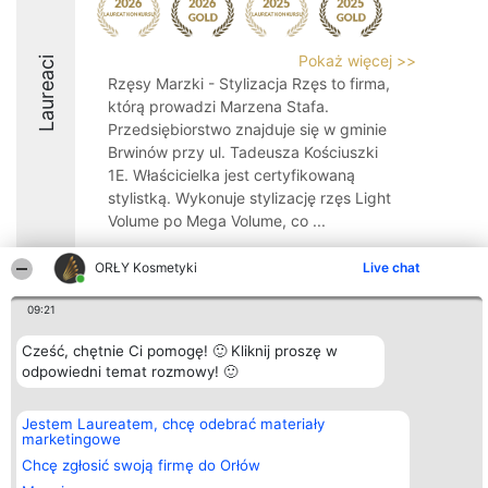
Pokaż więcej >>
Laureaci
Rzęsy Marzki - Stylizacja Rzęs to firma,
którą prowadzi Marzena Stafa.
Przedsiębiorstwo znajduje się w gminie
Brwinów przy ul. Tadeusza Kościuszki
1E. Właścicielka jest certyfikowaną
stylistką. Wykonuje stylizację rzęs Light
Volume po Mega Volume, co ...
10
ORŁY Kosmetyki
Live chat
09:21
Organizator plebiscytu
Plebiscyt
Blog
Kontakt
Cześć, chętnie Ci pomogę! 🙂 Kliknij proszę w
Bright Side Solutions sp. z o.
Laureaci
Articles
Kontakt
odpowiedni temat rozmowy! 🙂
o. sp. k.
Lista
List of
ul. Ruska 22
wszystkich
Articles
Wrocław 50-079
Laureatów
KRS 0000749100 | Regon
Zasady
Jestem Laureatem, chcę odebrać materiały
381313360 | NIP 8943132676
Regulamin
marketingowe
+48 508 492 400
Polityka
Chcę zgłosić swoją firmę do Orłów
Prywatności