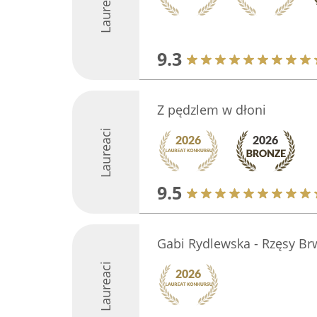
Laureaci
9.3
Z pędzlem w dłoni
Laureaci
9.5
Gabi Rydlewska - Rzęsy Br
Laureaci