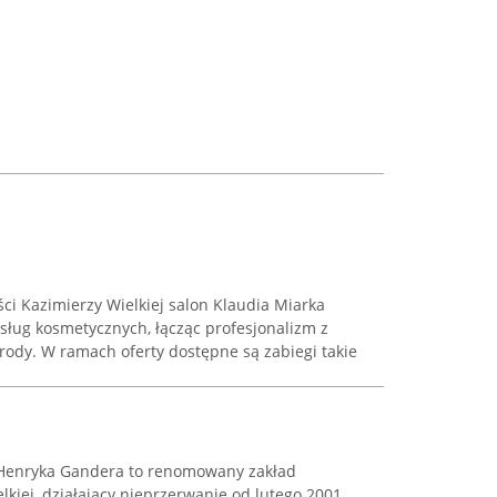
ści Kazimierzy Wielkiej salon Klaudia Miarka
usług kosmetycznych, łącząc profesjonalizm z
rody. W ramach oferty dostępne są zabiegi takie
 Henryka Gandera to renomowany zakład
lkiej, działający nieprzerwanie od lutego 2001