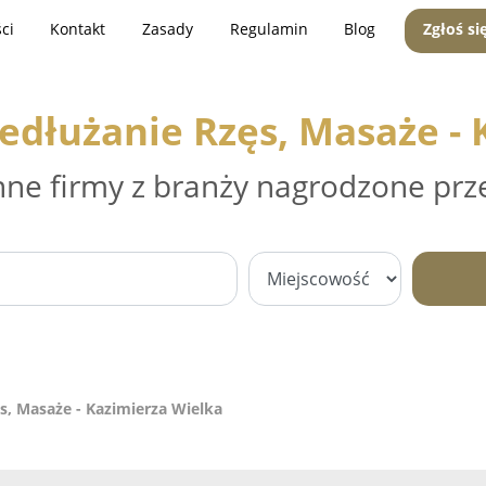
ci
Kontakt
Zasady
Regulamin
Blog
Zgłoś si
edłużanie Rzęs, Masaże -
nne firmy z branży nagrodzone prz
s, Masaże - Kazimierza Wielka