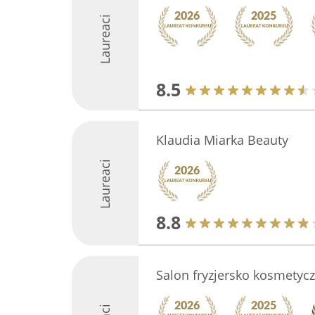
Laureaci
8.5
Klaudia Miarka Beauty
Laureaci
8.8
Salon fryzjersko kosmetyc