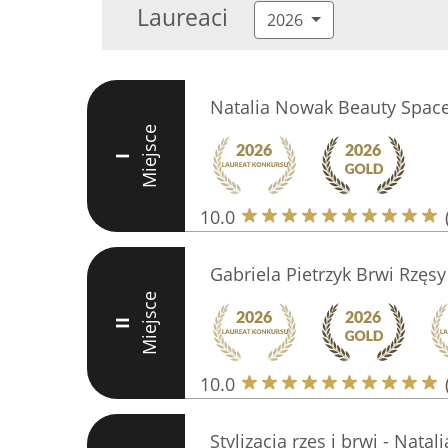
Laureaci
2026
Natalia Nowak Beauty Spac
Miejsce
I
10.0
Gabriela Pietrzyk Brwi Rzęs
Miejsce
II
10.0
Stylizacja rzęs i brwi - Natal