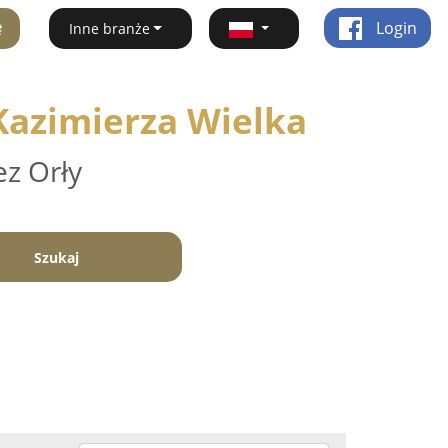
ę
Login
Inne branże
 Kazimierza Wielka
ez Orły
Szukaj