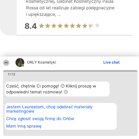
kosmetycznej. Gabinet Kosmetyczny Paula
Rossa od lat realizuje zabiegi pielęgnacyjne
i upiększające, ...
8.4
ORŁY Kosmetyki
Live chat
Inne firmy z województwa
11:12
Cześć, chętnie Ci pomogę! 🙂 Kliknij proszę w
Organizator plebiscytu
Plebiscyt
Blog
Kontakt
odpowiedni temat rozmowy! 🙂
Bright Side Solutions sp. z o.
Laureaci
Articles
Kontakt
o. sp. k.
Lista
List of
ul. Ruska 22
wszystkich
Articles
Jestem Laureatem, chcę odebrać materiały
Wrocław 50-079
Laureatów
marketingowe
KRS 0000749100 | Regon
Zasady
381313360 | NIP 8943132676
Regulamin
Chcę zgłosić swoją firmę do Orłów
+48 508 492 400
Polityka
Mam inną sprawę
Prywatności