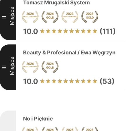
Tomasz Mrugalski System
Miejsce
II
10.0
(111)
Beauty & Profesional / Ewa Węgrzyn
Miejsce
III
10.0
(53)
No i Pięknie