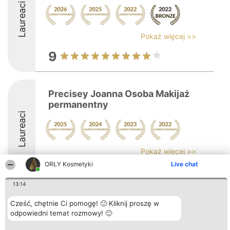
Laureaci
Pokaż więcej >>
9
Precisey Joanna Osoba Makijaż
permanentny
Laureaci
Pokaż więcej >>
ORŁY Kosmetyki
Live chat
13:14
Cześć, chętnie Ci pomogę! 🙂 Kliknij proszę w
Organizator plebiscytu
Plebiscyt
Blog
Kontakt
odpowiedni temat rozmowy! 🙂
Bright Side Solutions sp. z o.
Laureaci
Articles
Kontakt
o. sp. k.
Lista
List of