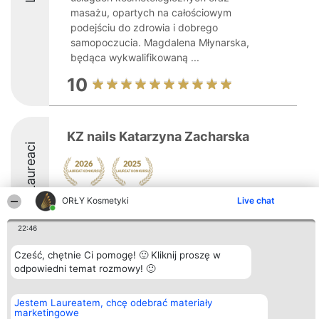
masażu, opartych na całościowym
podejściu do zdrowia i dobrego
samopoczucia. Magdalena Młynarska,
będąca wykwalifikowaną ...
10
KZ nails Katarzyna Zacharska
Laureaci
ORŁY Kosmetyki
Live chat
8.7
22:46
Cześć, chętnie Ci pomogę! 🙂 Kliknij proszę w
Organizator plebiscytu
Plebiscyt
Blog
Kontakt
Bright Side Solutions sp. z o.
odpowiedni temat rozmowy! 🙂
Laureaci
Articles
Kontakt
o. sp. k.
Lista
List of
ul. Ruska 22
wszystkich
Articles
Wrocław 50-079
Laureatów
Jestem Laureatem, chcę odebrać materiały
KRS 0000749100 | Regon
Zasady
marketingowe