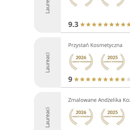
Laureaci
9.3
Przystań Kosmetyczna
Laureaci
9
Zmalowane Andżelika Koz
Laureaci