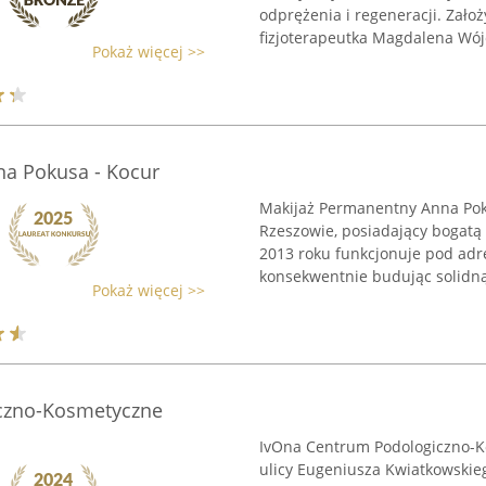
odprężenia i regeneracji. Założ
fizjoterapeutka Magdalena Wójci
Pokaż więcej >>
a Pokusa - Kocur
Makijaż Permanentny Anna Pok
Rzeszowie, posiadający bogatą
2013 roku funkcjonuje pod adr
konsekwentnie budując solidną 
Pokaż więcej >>
czno-Kosmetyczne
IvOna Centrum Podologiczno-K
ulicy Eugeniusza Kwiatkowskieg