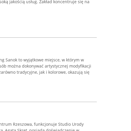
ysoką jakością usług. Zakład koncentruje się na
cing Sanok to wyjątkowe miejsce, w którym w
osób można dokonywać artystycznej modyfikacji
arówno tradycyjne, jak i kolorowe, okazują się
centrum Rzeszowa, funkcjonuje Studio Urody
a, Agata Skręt, posiada doświadczenie w