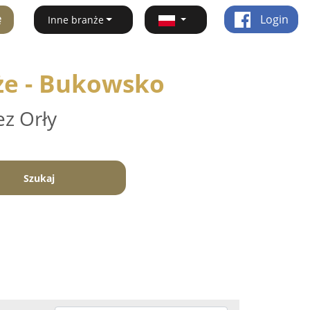
ę
Login
Inne branże
że - Bukowsko
ez Orły
Szukaj