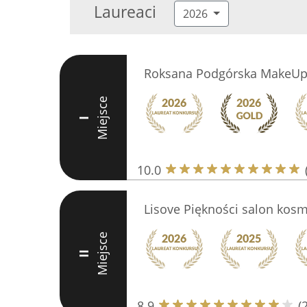
Laureaci
2026
Roksana Podgórska MakeU
Miejsce
I
10.0
Lisove Piękności salon kos
Miejsce
II
8.9
(