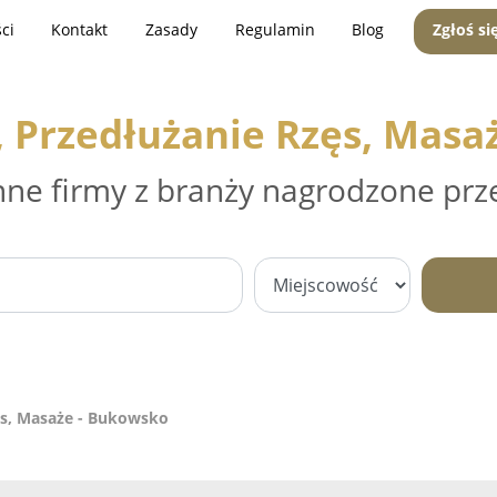
ci
Kontakt
Zasady
Regulamin
Blog
Zgłoś si
, Przedłużanie Rzęs, Masa
nne firmy z branży nagrodzone prz
ęs, Masaże - Bukowsko