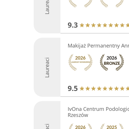
Laureaci
9.3
Makijaż Permanentny Ann
Laureaci
9.5
IvOna Centrum Podologi
Rzeszów