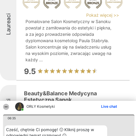
Pokaż więcej >>
Laureaci
Pomalovane Salon Kosmetyczny w Sanoku
powstał z zamiłowania do estetyki i piękna,
a za jego prowadzenie odpowiada
dyplomowana kosmetolog Paula Stabryła.
Salon koncentruje się na świadczeniu usług
na wysokim poziomie, zwracając uwagę na
każdy ...
9.5
Beauty&Balance Medycyna
Estetyczna Sanok
Laureaci
ORŁY Kosmetyki
Live chat
06:35
8.9
Cześć, chętnie Ci pomogę! 🙂 Kliknij proszę w
odpowiedni temat rozmowy! 🙂