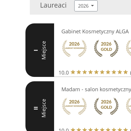
Laureaci
2026
Gabinet Kosmetyczny ALGA
Miejsce
I
10.0
Madam - salon kosmetyczn
Miejsce
II
10.0