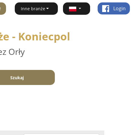
ę
Login
Inne branże
że - Koniecpol
ez Orły
Szukaj