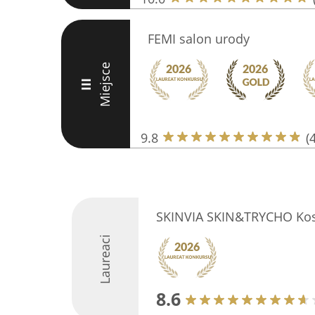
FEMI salon urody
Miejsce
III
9.8
(
SKINVIA SKIN&TRYCHO Kos
Laureaci
8.6