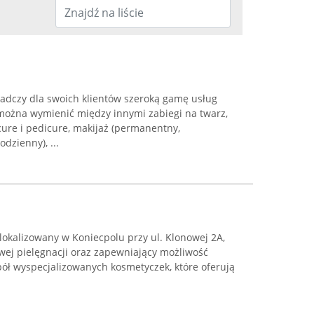
adczy dla swoich klientów szeroką gamę usług
można wymienić między innymi zabiegi na twarz,
icure i pedicure, makijaż (permanentny,
dzienny), ...
okalizowany w Koniecpolu przy ul. Klonowej 2A,
wej pielęgnacji oraz zapewniający możliwość
pół wyspecjalizowanych kosmetyczek, które oferują