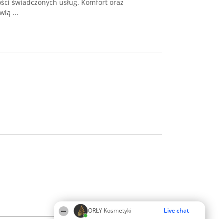
ości świadczonych usług. Komfort oraz
ią ...
ORŁY Kosmetyki
Live chat