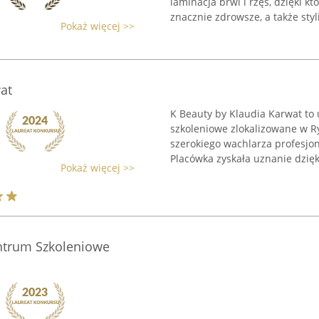
laminacja brwi i rzęs, dzięki k
znacznie zdrowsze, a także styli
Pokaż więcej >>
at
K Beauty by Klaudia Karwat to
szkoleniowe zlokalizowane w Ry
szerokiego wachlarza profesjon
Placówka zyskała uznanie dzięki
Pokaż więcej >>
entrum Szkoleniowe