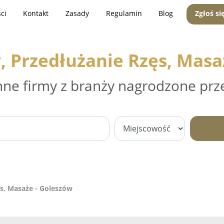
ci
Kontakt
Zasady
Regulamin
Blog
Zgłoś si
, Przedłużanie Rzęs, Masa
nne firmy z branży nagrodzone prz
s, Masaże - Goleszów