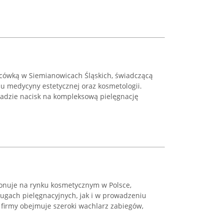
acówką w Siemianowicach Śląskich, świadczącą
su medycyny estetycznej oraz kosmetologii.
 kładzie nacisk na kompleksową pielęgnację
jonuje na rynku kosmetycznym w Polsce,
ługach pielęgnacyjnych, jak i w prowadzeniu
 firmy obejmuje szeroki wachlarz zabiegów,