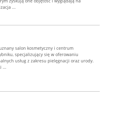
tórym zyskują one objętość i wyglądają na
zacja ...
 uznany salon kosmetyczny i centrum
bniku, specjalizujący się w oferowaniu
alnych usług z zakresu pielęgnacji oraz urody.
 ...