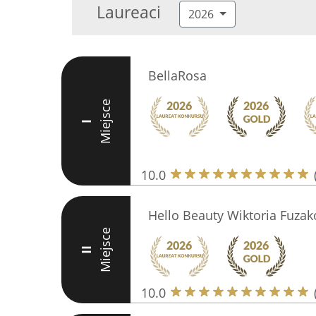
Laureaci
2026
BellaRosa
Miejsce
I
10.0
Hello Beauty Wiktoria Fuza
Miejsce
II
10.0