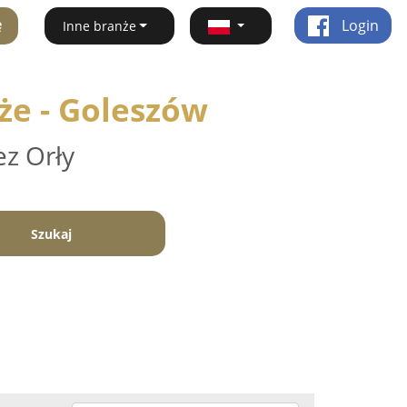
ę
Login
Inne branże
że - Goleszów
ez Orły
Szukaj