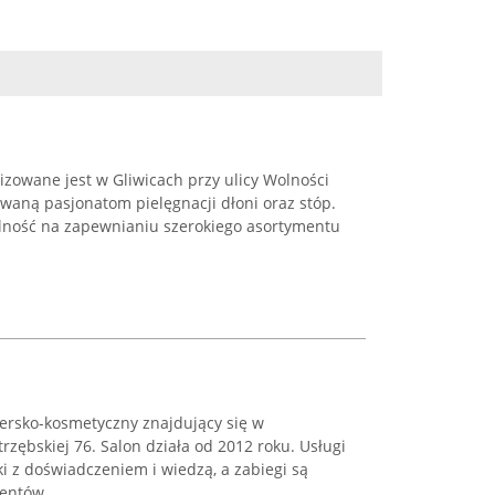
lizowane jest w Gliwicach przy ulicy Wolności
waną pasjonatom pielęgnacji dłoni oraz stóp.
alność na zapewnianiu szerokiego asortymentu
jersko-kosmetyczny znajdujący się w
trzębskiej 76. Salon działa od 2012 roku. Usługi
ki z doświadczeniem i wiedzą, a zabiegi są
ntów. ...