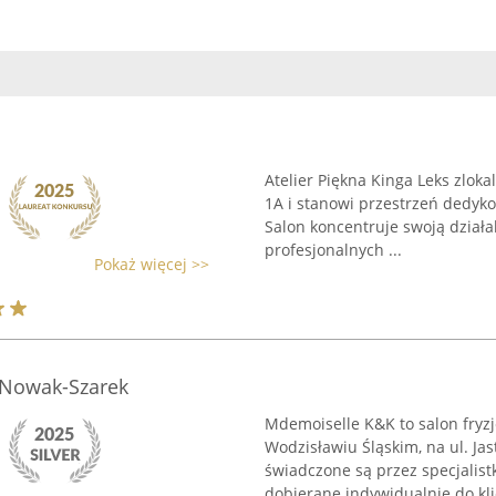
Atelier Piękna Kinga Leks zloka
1A i stanowi przestrzeń dedyko
Salon koncentruje swoją dział
profesjonalnych ...
Pokaż więcej >>
 Nowak-Szarek
Mdemoiselle K&K to salon fryz
Wodzisławiu Śląskim, na ul. Jas
świadczone są przez specjalist
dobierane indywidualnie do klie