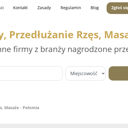
ci
Kontakt
Zasady
Regulamin
Blog
Zgłoś si
, Przedłużanie Rzęs, Mas
nne firmy z branży nagrodzone prz
s, Masaże - Połomia