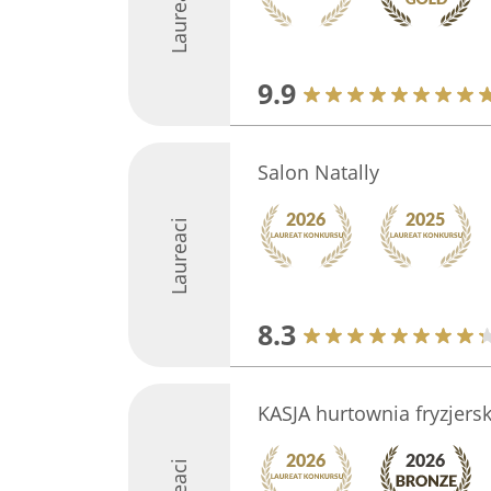
Laureaci
9.9
Salon Natally
Laureaci
8.3
KASJA hurtownia fryzjers