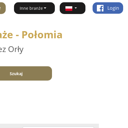
ę
Login
Inne branże
aże - Połomia
ez Orły
Szukaj