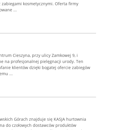
z zabiegami kosmetycznymi. Oferta firmy
owane ...
ntrum Cieszyna, przy ulicy Zamkowej 9, i
e na profesjonalnej pielęgnacji urody. Ten
fanie klientów dzięki bogatej ofercie zabiegów
emu ...
nowskich Górach znajduje się KASJA hurtownia
zana do czołowych dostawców produktów