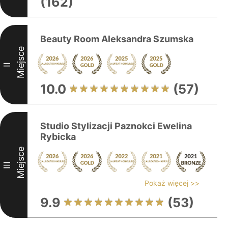
(162)
Beauty Room Aleksandra Szumska
Miejsce
II
10.0
(57)
Studio Stylizacji Paznokci Ewelina
Rybicka
Miejsce
III
Pokaż więcej >>
9.9
(53)