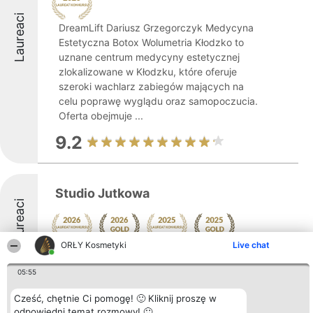
Laureaci
DreamLift Dariusz Grzegorczyk Medycyna
Estetyczna Botox Wolumetria Kłodzko to
uznane centrum medycyny estetycznej
zlokalizowane w Kłodzku, które oferuje
szeroki wachlarz zabiegów mających na
celu poprawę wyglądu oraz samopoczucia.
Oferta obejmuje ...
9.2
Studio Jutkowa
Laureaci
ORŁY Kosmetyki
Live chat
10
05:55
Cześć, chętnie Ci pomogę! 🙂 Kliknij proszę w
odpowiedni temat rozmowy! 🙂