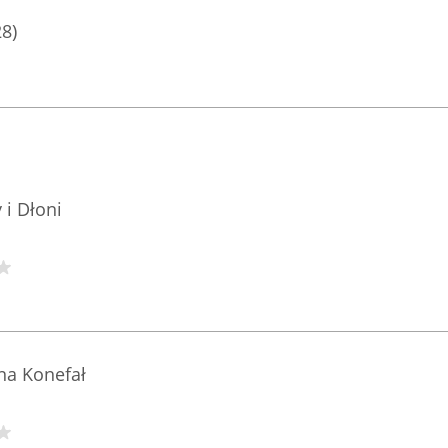
28)
i Dłoni
ina Konefał