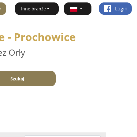
ę
Login
Inne branże
e - Prochowice
ez Orły
Szukaj