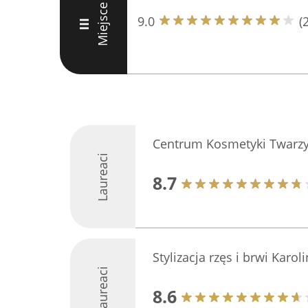
Miejsce
9.0
(
III
Centrum Kosmetyki Twarzy 
Laureaci
8.7
Stylizacja rzęs i brwi Karol
Laureaci
8.6