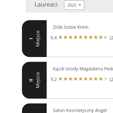
Laureaci
2025
Zrób Sobie Krem
Miejsce
9.4
(
I
Kącik Urody Magdalena Ped
Miejsce
9.2
(
II
Salon Kosmetyczny Angel