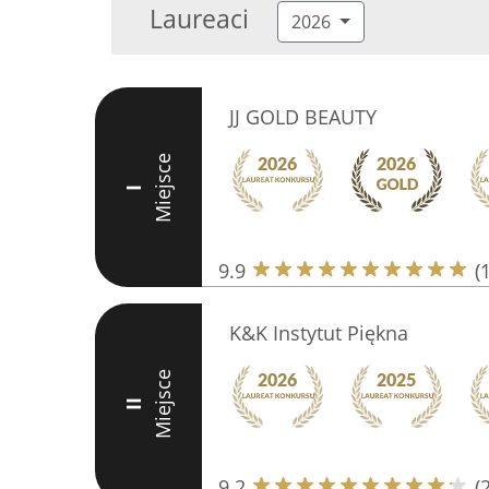
Laureaci
2026
JJ GOLD BEAUTY
Miejsce
I
9.9
(
K&K Instytut Piękna
Miejsce
II
9.2
(