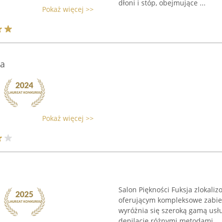
dłoni i stóp, obejmujące ...
Pokaż więcej >>
pa
Pokaż więcej >>
Salon Piękności Fuksja zlokal
oferującym kompleksowe zabiegi
wyróżnia się szeroką gamą usł
depilacje różnymi metodami, ..