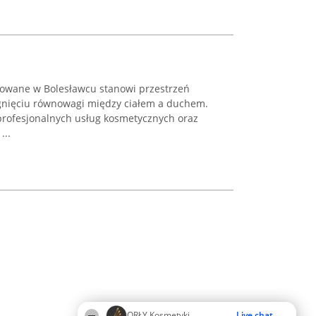
zowane w Bolesławcu stanowi przestrzeń
gnięciu równowagi między ciałem a duchem.
 profesjonalnych usług kosmetycznych oraz
...
ORŁY Kosmetyki
Live chat