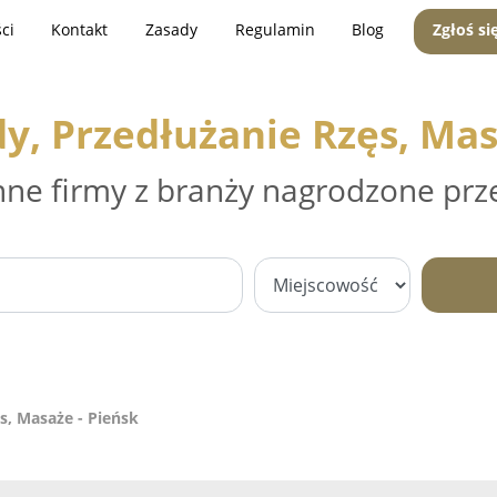
ci
Kontakt
Zasady
Regulamin
Blog
Zgłoś si
y, Przedłużanie Rzęs, Mas
nne firmy z branży nagrodzone prz
s, Masaże - Pieńsk