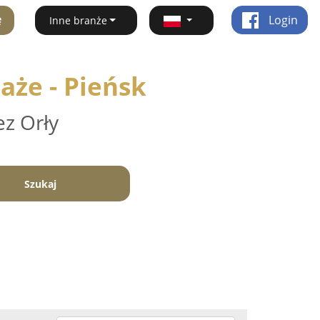
ę
Login
Inne branże
aże - Pieńsk
ez Orły
Szukaj