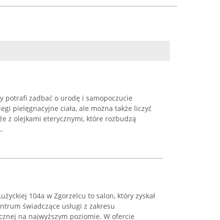
ny potrafi zadbać o urodę i samopoczucie
egi pielęgnacyjne ciała, ale można także liczyć
że z olejkami eterycznymi, które rozbudzą
..
Łużyckiej 104a w Zgorzelcu to salon, który zyskał
entrum świadczące usługi z zakresu
ycznej na najwyższym poziomie. W ofercie