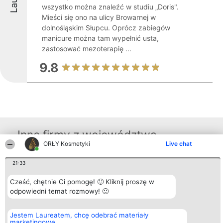
wszystko można znaleźć w studiu „Doris".
Mieści się ono na ulicy Browarnej w
dolnośląskim Słupcu. Oprócz zabiegów
manicure można tam wypełnić usta,
zastosować mezoterapię ...
9.8
Inne firmy z województwa
ORŁY Kosmetyki
Live chat
21:33
Organizator plebiscytu
Plebiscyt
Blog
Kontakt
Bright Side Solutions sp. z o.
Laureaci
Articles
Kontakt
Cześć, chętnie Ci pomogę! 🙂 Kliknij proszę w
o. sp. k.
Lista
List of
ul. Ruska 22
odpowiedni temat rozmowy! 🙂
wszystkich
Articles
Wrocław 50-079
Laureatów
KRS 0000749100 | Regon
Zasady
381313360 | NIP 8943132676
Regulamin
Jestem Laureatem, chcę odebrać materiały
+48 508 492 400
Polityka
marketingowe