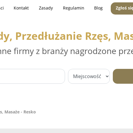
ci
Kontakt
Zasady
Regulamin
Blog
Zgłoś si
y, Przedłużanie Rzęs, Ma
nne firmy z branży nagrodzone prz
s, Masaże - Resko