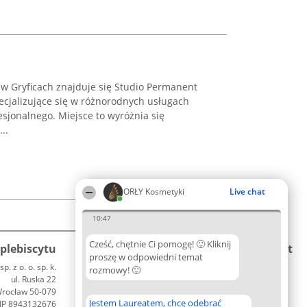
a w Gryficach znajduje się Studio Permanent
ecjalizujące się w różnorodnych usługach
sjonalnego. Miejsce to wyróżnia się
..
ORŁY Kosmetyki
Live chat
10:47
Cześć, chętnie Ci pomogę! 🙂 Kliknij
plebiscytu
Plebiscyt
Blog
Kontakt
proszę w odpowiedni temat
p. z o. o. sp. k.
Laureaci
Articles
rozmowy! 🙂
Kontakt
ul. Ruska 22
Lista
List of Articles
rocław 50-079
wszystkich
Jestem Laureatem, chcę odebrać
IP 8943132676
Laureatów