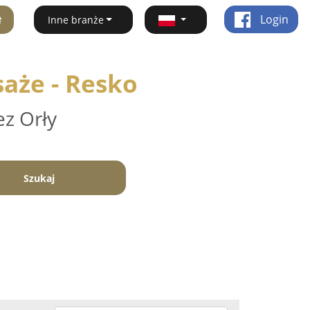
ę
Login
Inne branże
saże - Resko
ez Orły
Szukaj