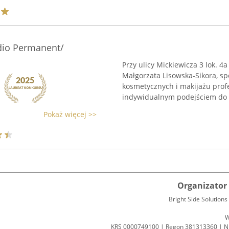
dio Permanent/
Przy ulicy Mickiewicza 3 lok. 4
Małgorzata Lisowska-Sikora, sp
kosmetycznych i makijażu profe
indywidualnym podejściem do .
Pokaż więcej >>
Organizator 
Bright Side Solutions s
W
KRS 0000749100 | Regon 381313360 | N