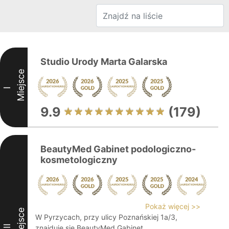
Studio Urody Marta Galarska
Miejsce
I
9.9
(179)
BeautyMed Gabinet podologiczno-
kosmetologiczny
Pokaż więcej >>
Miejsce
W Pyrzycach, przy ulicy Poznańskiej 1a/3,
II
znajduje się BeautyMed Gabinet