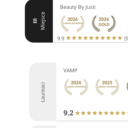
Beauty By Justi
Miejsce
III
9.9
(
VAMP
Laureaci
9.2