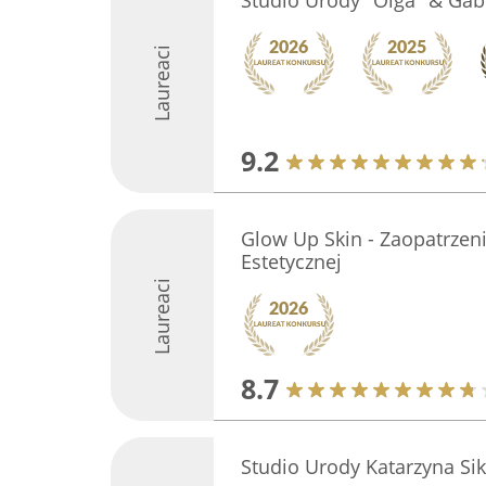
Studio Urody "Olga" & Gab
Laureaci
9.2
Glow Up Skin - Zaopatrze
Estetycznej
Laureaci
8.7
Studio Urody Katarzyna Si