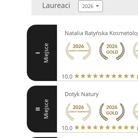
Laureaci
2026
Natalia Ratyńska Kosmetolo
Miejsce
I
10.0
Dotyk Natury
Miejsce
II
10.0