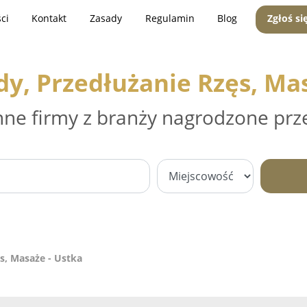
ci
Kontakt
Zasady
Regulamin
Blog
Zgłoś si
dy, Przedłużanie Rzęs, Mas
nne firmy z branży nagrodzone prz
s, Masaże - Ustka