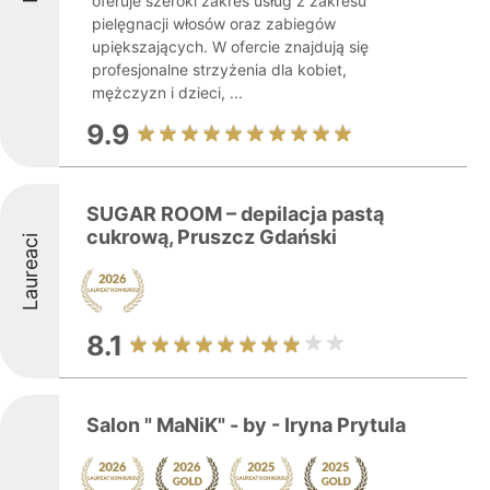
oferuje szeroki zakres usług z zakresu
pielęgnacji włosów oraz zabiegów
upiększających. W ofercie znajdują się
profesjonalne strzyżenia dla kobiet,
mężczyzn i dzieci, ...
9.9
SUGAR ROOM – depilacja pastą
cukrową, Pruszcz Gdański
Laureaci
8.1
Salon " MaNiK" - by - Iryna Prytula