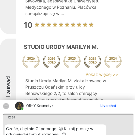
Siwowską, absolwentkę Uniwersytetu
Medycznego w Poznaniu. Placówka
specjalizuje się w ...
10
STUDIO URODY MARILYN M.
Pokaż więcej >>
Laureaci
Studio Urody Marilyn M. zlokalizowane w
Pruszczu Gdańskim przy ulicy
Beniowskiego 2/2, to salon oferujący
szeroki zakres usług kosmetycznych w
eleganckiej i stylowej atmosferze.
ORŁY Kosmetyki
Live chat
Specjalizuje się w profesjonalnej pielęgnacji
12:31
dłoni i stóp, obejmującej ...
9.8
Cześć, chętnie Ci pomogę! 🙂 Kliknij proszę w
odpowiedni temat rozmowy! 🙂