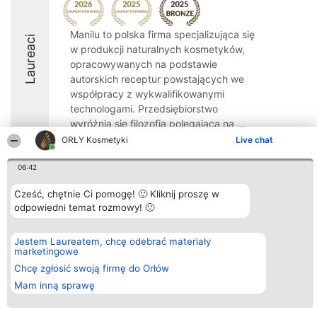
Manilu to polska firma specjalizująca się
Laureaci
w produkcji naturalnych kosmetyków,
opracowywanych na podstawie
autorskich receptur powstających we
współpracy z wykwalifikowanymi
technologami. Przedsiębiorstwo
wyróżnia się filozofią polegającą na ...
ORŁY Kosmetyki
Live chat
9.2
06:42
Cześć, chętnie Ci pomogę! 🙂 Kliknij proszę w
Organizator plebiscytu
Plebiscyt
Blog
Kontakt
odpowiedni temat rozmowy! 🙂
Bright Side Solutions sp. z o.
Laureaci
Articles
Kontakt
o. sp. k.
Lista
List of
ul. Ruska 22
wszystkich
Articles
Jestem Laureatem, chcę odebrać materiały
Wrocław 50-079
Laureatów
marketingowe
KRS 0000749100 | Regon
Zasady
381313360 | NIP 8943132676
Regulamin
Chcę zgłosić swoją firmę do Orłów
+48 508 492 400
Polityka
Mam inną sprawę
Prywatności