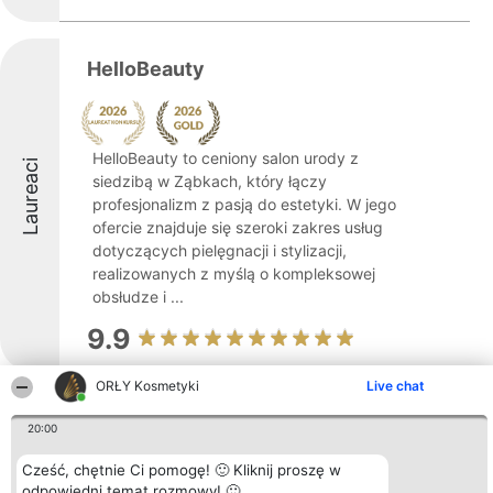
HelloBeauty
HelloBeauty to ceniony salon urody z
Laureaci
siedzibą w Ząbkach, który łączy
profesjonalizm z pasją do estetyki. W jego
ofercie znajduje się szeroki zakres usług
dotyczących pielęgnacji i stylizacji,
realizowanych z myślą o kompleksowej
obsłudze i ...
9.9
ORŁY Kosmetyki
Live chat
Kosmetyki z doliny róż
20:00
Cześć, chętnie Ci pomogę! 🙂 Kliknij proszę w
odpowiedni temat rozmowy! 🙂