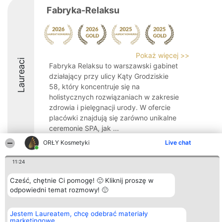
Fabryka-Relaksu
Pokaż więcej >>
Laureaci
Fabryka Relaksu to warszawski gabinet
działający przy ulicy Kąty Grodziskie
58, który koncentruje się na
holistycznych rozwiązaniach w zakresie
zdrowia i pielęgnacji urody. W ofercie
placówki znajdują się zarówno unikalne
ceremonie SPA, jak ...
ORŁY Kosmetyki
Live chat
9.9
11:24
Cześć, chętnie Ci pomogę! 🙂 Kliknij proszę w
Organizator plebiscytu
Plebiscyt
Blog
Kontakt
Bright Side Solutions sp. z o.
odpowiedni temat rozmowy! 🙂
Laureaci
Articles
Kontakt
o. sp. k.
Lista
List of
ul. Ruska 22
wszystkich
Articles
Wrocław 50-079
Laureatów
Jestem Laureatem, chcę odebrać materiały
KRS 0000749100 | Regon
Zasady
marketingowe