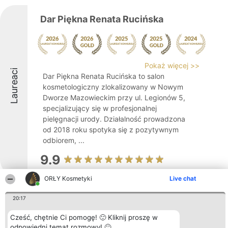
Dar Piękna Renata Rucińska
Pokaż więcej >>
Laureaci
Dar Piękna Renata Rucińska to salon
kosmetologiczny zlokalizowany w Nowym
Dworze Mazowieckim przy ul. Legionów 5,
specjalizujący się w profesjonalnej
pielęgnacji urody. Działalność prowadzona
od 2018 roku spotyka się z pozytywnym
odbiorem, ...
9.9
ORŁY Kosmetyki
Live chat
Mariposa Beauty
20:17
Cześć, chętnie Ci pomogę! 🙂 Kliknij proszę w
odpowiedni temat rozmowy! 🙂