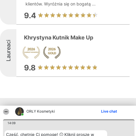
klientów. Wyróżnia się on bogatą ...
9.4
Khrystyna Kutnik Make Up
Laureaci
9.8
Inne firmy z województwa
ORŁY Kosmetyki
Live chat
14:09
Organizator plebiscytu
Plebiscyt
Blog
Kontakt
Bright Side Solutions sp. z o.
Laureaci
Articles
Kontakt
Cześć, chętnie Ci pomogę! 🙂 Kliknij proszę w