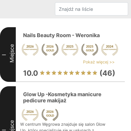
Nails Beauty Room - Weronika
Miejsce
I
Pokaż więcej >>
10.0
(46)
Glow Up -Kosmetyka manicure
pedicure makijaż
Miejsce
W centrum Węgrowa znajduje się salon Glow
Up, który specjalizuje się w usługach z
II