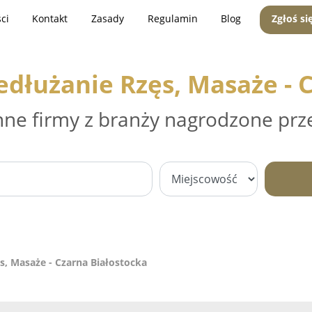
ci
Kontakt
Zasady
Regulamin
Blog
Zgłoś si
edłużanie Rzęs, Masaże - 
nne firmy z branży nagrodzone prz
s, Masaże - Czarna Białostocka