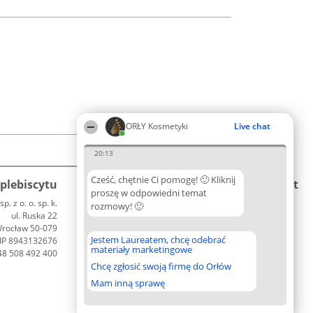
ORŁY Kosmetyki
Live chat
20:13
Cześć, chętnie Ci pomogę! 🙂 Kliknij
plebiscytu
Plebiscyt
Blog
Kontakt
proszę w odpowiedni temat
p. z o. o. sp. k.
Laureaci
Articles
rozmowy! 🙂
Kontakt
ul. Ruska 22
Lista
List of Articles
rocław 50-079
wszystkich
Jestem Laureatem, chcę odebrać
IP 8943132676
Laureatów
materiały marketingowe
48 508 492 400
Zasady
Chcę zgłosić swoją firmę do Orłów
Regulamin
Polityka
Mam inną sprawę
Prywatności