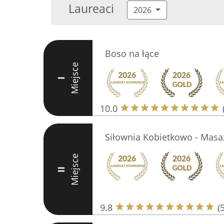
Laureaci
2026
Boso na łące
Miejsce
I
10.0
Siłownia Kobietkowo - Masaż
Miejsce
II
9.8
(