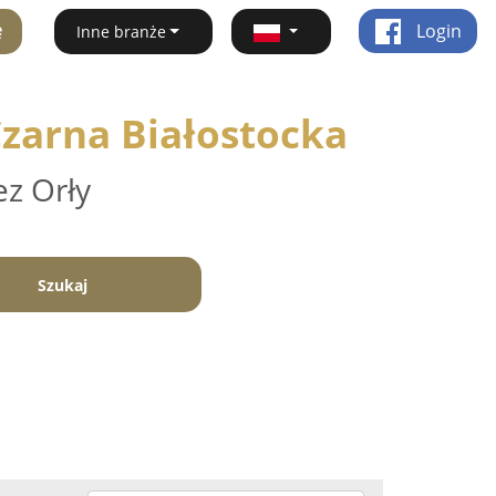
ę
Login
Inne branże
Czarna Białostocka
ez Orły
Szukaj