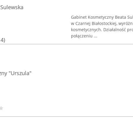
 Sulewska
Gabinet Kosmetyczny Beata Sul
w Czarnej Białostockiej, wyróżn
kosmetycznych. Działalność pr
połączeniu ...
14)
zny "Urszula"