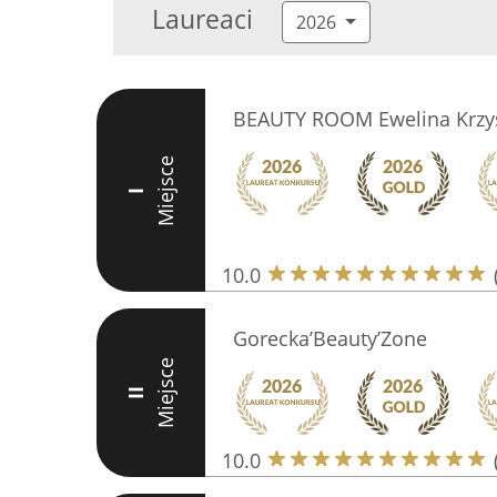
Laureaci
2026
BEAUTY ROOM Ewelina Krzys
Miejsce
I
10.0
Gorecka’Beauty’Zone
Miejsce
II
10.0