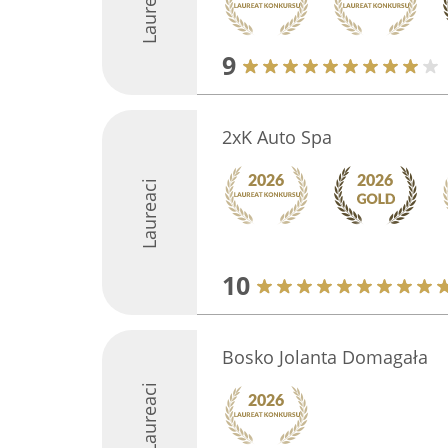
Laureaci
9
2xK Auto Spa
Laureaci
10
Bosko Jolanta Domagała
Laureaci