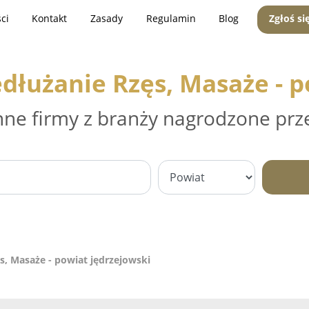
ci
Kontakt
Zasady
Regulamin
Blog
Zgłoś si
edłużanie Rzęs, Masaże - p
nne firmy z branży nagrodzone prz
s, Masaże - powiat jędrzejowski