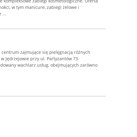
ce kompleksowe zabiegi kosmetologiczne. Oferta
nokci, w tym manicure, zabiegi żelowe i
...
e centrum zajmujące się pielęgnacją różnych
w Jędrzejowie przy ul. Partyzantów 73.
budowany wachlarz usług, obejmujących zarówno