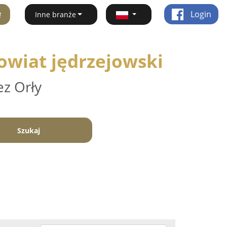
ę
Login
Inne branże
owiat jędrzejowski
ez Orły
Szukaj