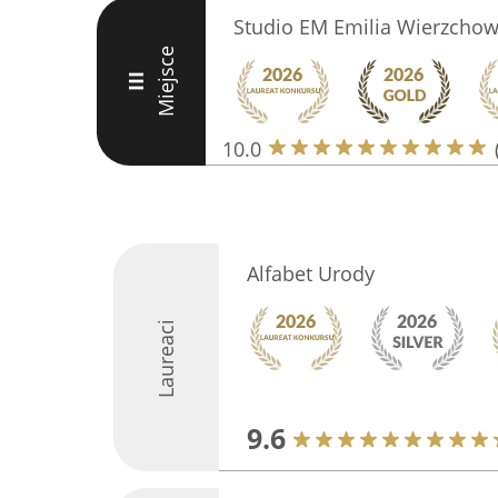
Studio EM Emilia Wierzcho
Miejsce
III
10.0
Alfabet Urody
Laureaci
9.6