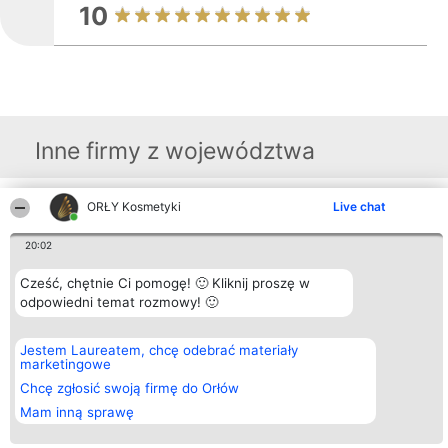
10
Inne firmy z województwa
ORŁY Kosmetyki
Live chat
Organizator plebiscytu
Plebiscyt
Blog
Kontakt
Bright Side Solutions sp. z o.
Laureaci
Articles
Kontakt
20:02
o. sp. k.
Lista
List of
ul. Ruska 22
wszystkich
Articles
Wrocław 50-079
Laureatów
Cześć, chętnie Ci pomogę! 🙂 Kliknij proszę w
KRS 0000749100 | Regon
Zasady
odpowiedni temat rozmowy! 🙂
381313360 | NIP 8943132676
Regulamin
+48 508 492 400
Polityka
Prywatności
Jestem Laureatem, chcę odebrać materiały
marketingowe
Chcę zgłosić swoją firmę do Orłów
Mam inną sprawę