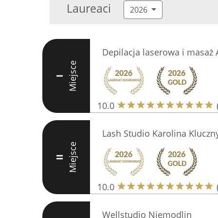
Laureaci
2026
Depilacja laserowa i masaż 
Miejsce
I
10.0
Lash Studio Karolina Kluczn
Miejsce
II
10.0
Wellstudio Niemodlin