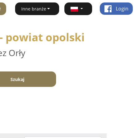
ę
Login
Inne branże
- powiat opolski
ez Orły
Szukaj