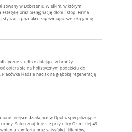
kalizowany w Dobrzeniu Wielkim, w którym
a estetykę oraz pielęgnację dłoni i stóp. Firma
j stylizacji paznokci, zapewniając szeroką gamę
alistyczne studio działające w branży
ość opiera się na holistycznym podejściu do
 Placówka kładzie nacisk na głęboką regenerację
ione miejsce działające w Opolu, specjalizujące
urody. Salon znajduje się przy ulicy Ozimskiej 49
ewnianiu komfortu oraz satysfakcji klientów,