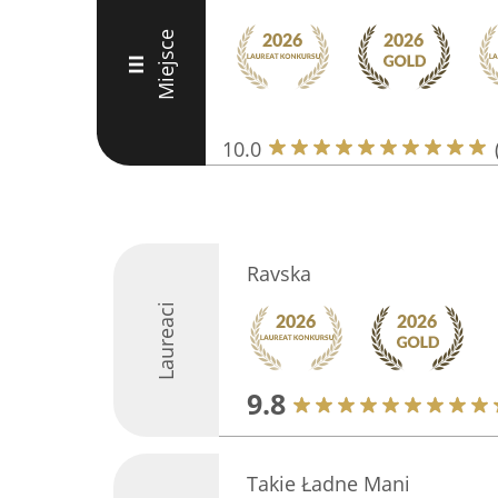
Miejsce
III
10.0
Ravska
Laureaci
9.8
Takie Ładne Mani