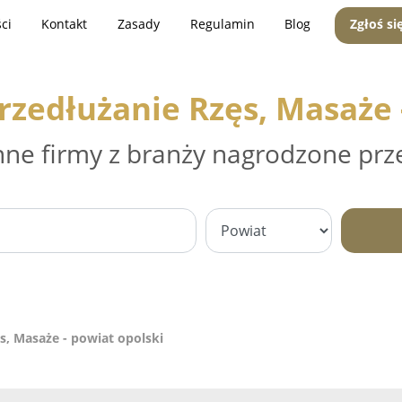
ci
Kontakt
Zasady
Regulamin
Blog
Zgłoś si
rzedłużanie Rzęs, Masaże 
nne firmy z branży nagrodzone prz
s, Masaże - powiat opolski