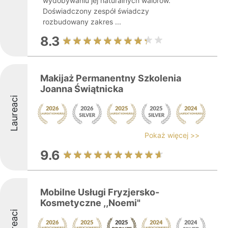
wydobywaniu jej naturalnych walorów.
Doświadczony zespół świadczy
rozbudowany zakres ...
8.3
Makijaż Permanentny Szkolenia
Joanna Świątnicka
Laureaci
Pokaż więcej >>
9.6
Mobilne Usługi Fryzjersko-
Kosmetyczne ,,Noemi"
Laureaci