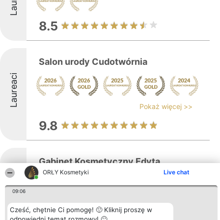
8.5
Salon urody Cudotwórnia
Laureaci
Pokaż więcej >>
9.8
Gabinet Kosmetyczny Edyta
Kleczew
ORŁY Kosmetyki
Live chat
09:06
Cześć, chętnie Ci pomogę! 🙂 Kliknij proszę w
Pokaż więcej >>
odpowiedni temat rozmowy! 🙂