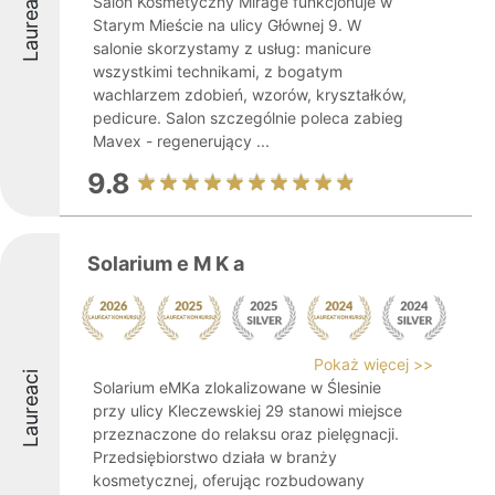
Laureaci
Salon Kosmetyczny Mirage funkcjonuje w
Starym Mieście na ulicy Głównej 9. W
salonie skorzystamy z usług: manicure
wszystkimi technikami, z bogatym
wachlarzem zdobień, wzorów, kryształków,
pedicure. Salon szczególnie poleca zabieg
Mavex - regenerujący ...
9.8
Solarium e M K a
Pokaż więcej >>
Laureaci
Solarium eMKa zlokalizowane w Ślesinie
przy ulicy Kleczewskiej 29 stanowi miejsce
przeznaczone do relaksu oraz pielęgnacji.
Przedsiębiorstwo działa w branży
kosmetycznej, oferując rozbudowany