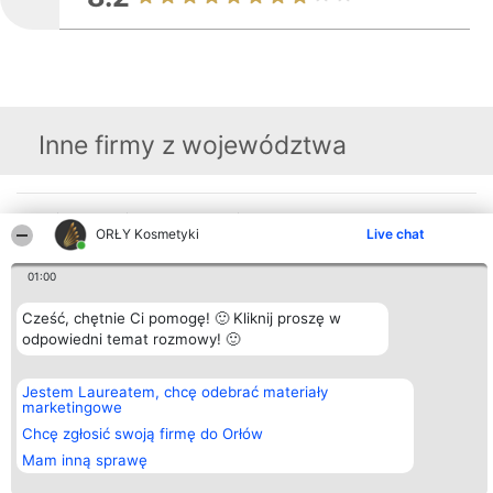
Inne firmy z województwa
Organizator plebiscytu
Plebiscyt
Blog
Kontakt
ORŁY Kosmetyki
Live chat
Bright Side Solutions sp. z o.
Laureaci
Articles
Kontakt
o. sp. k.
Lista
List of
ul. Ruska 22
wszystkich
Articles
01:00
Wrocław 50-079
Laureatów
KRS 0000749100 | Regon
Zasady
Cześć, chętnie Ci pomogę! 🙂 Kliknij proszę w
381313360 | NIP 8943132676
Regulamin
+48 508 492 400
Polityka
odpowiedni temat rozmowy! 🙂
Prywatności
Jestem Laureatem, chcę odebrać materiały
marketingowe
Chcę zgłosić swoją firmę do Orłów
Mam inną sprawę