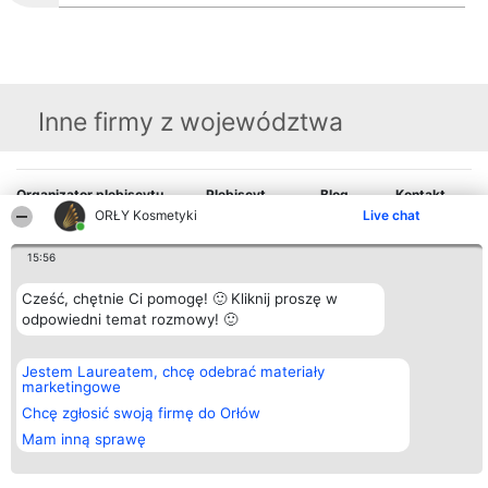
Inne firmy z województwa
Organizator plebiscytu
Plebiscyt
Blog
Kontakt
Bright Side Solutions sp. z o.
Laureaci
Articles
Kontakt
ORŁY Kosmetyki
Live chat
o. sp. k.
Lista
List of
ul. Ruska 22
wszystkich
Articles
15:56
Wrocław 50-079
Laureatów
KRS 0000749100 | Regon
Zasady
381313360 | NIP 8943132676
Regulamin
Cześć, chętnie Ci pomogę! 🙂 Kliknij proszę w
+48 508 492 400
Polityka
odpowiedni temat rozmowy! 🙂
Prywatności
Jestem Laureatem, chcę odebrać materiały
marketingowe
Chcę zgłosić swoją firmę do Orłów
Mam inną sprawę