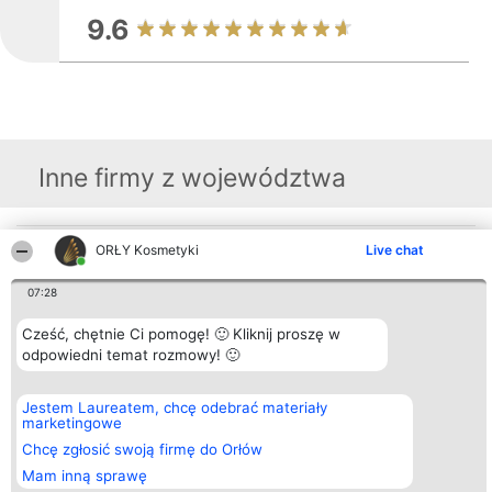
9.6
Inne firmy z województwa
ORŁY Kosmetyki
Live chat
Organizator plebiscytu
Plebiscyt
Blog
Kontakt
Bright Side Solutions sp. z o.
Laureaci
Articles
Kontakt
o. sp. k.
Lista
List of
07:28
ul. Ruska 22
wszystkich
Articles
Wrocław 50-079
Laureatów
Cześć, chętnie Ci pomogę! 🙂 Kliknij proszę w
KRS 0000749100 | Regon
Zasady
381313360 | NIP 8943132676
Regulamin
odpowiedni temat rozmowy! 🙂
+48 508 492 400
Polityka
Prywatności
Jestem Laureatem, chcę odebrać materiały
marketingowe
Chcę zgłosić swoją firmę do Orłów
Mam inną sprawę