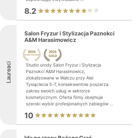
8.2
Salon Fryzur i Stylizacja Paznokci
A&M Harasimowicz
Laureaci
Studio urody Salon Fryzur i Stylizacja
Paznokci A&M Harasimowicz,
zlokalizowane w Wałczu przy Alei
Tysiąclecia 5-7, konsekwentnie poszerza
zakres swoich usług w sektorze
kosmetycznym. Oferta firmy obejmuje
szeroki wybór profesjonalnych zabiegów ...
10
Idę na rzęsy Bożena Graś