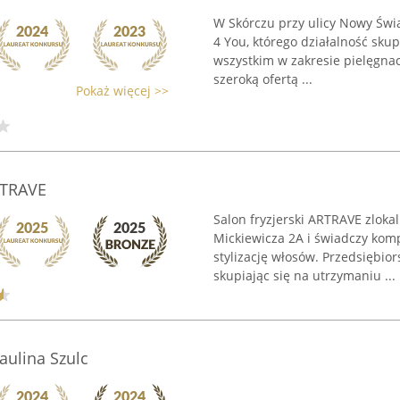
W Skórczu przy ulicy Nowy Świa
4 You, którego działalność sku
wszystkim w zakresie pielęgnacj
szeroką ofertą ...
Pokaż więcej >>
RTRAVE
Salon fryzjerski ARTRAVE zloka
Mickiewicza 2A i świadczy kom
stylizację włosów. Przedsiębio
skupiając się na utrzymaniu ...
Paulina Szulc