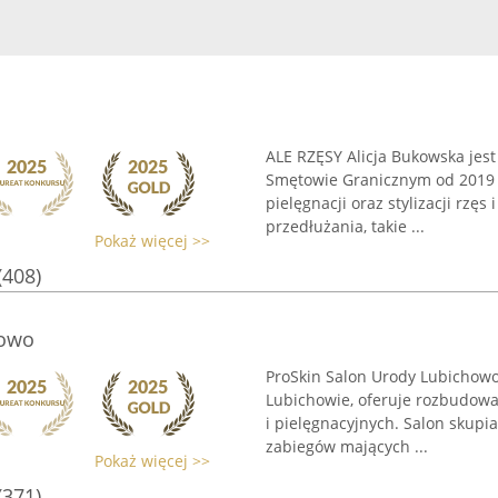
ALE RZĘSY Alicja Bukowska jes
Smętowie Granicznym od 2019 r
pielęgnacji oraz stylizacji rzę
przedłużania, takie ...
Pokaż więcej >>
(408)
howo
ProSkin Salon Urody Lubichowo 
Lubichowie, oferuje rozbudow
i pielęgnacyjnych. Salon skupi
zabiegów mających ...
Pokaż więcej >>
(371)