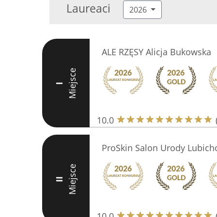
Laureaci
2026
ALE RZĘSY Alicja Bukowska
Miejsce
I
10.0
ProSkin Salon Urody Lubic
Miejsce
II
10.0