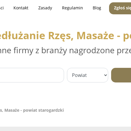
ci
Kontakt
Zasady
Regulamin
Blog
Zgłoś si
edłużanie Rzęs, Masaże - p
nne firmy z branży nagrodzone prz
s, Masaże - powiat starogardzki