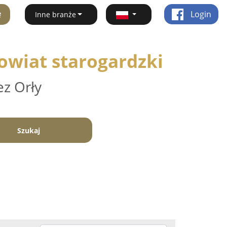
ę
Login
Inne branże
owiat starogardzki
ez Orły
Szukaj