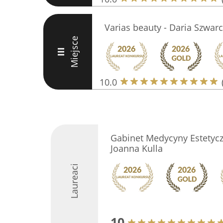
Varias beauty - Daria Szwarc
Miejsce
III
10.0
Gabinet Medycyny Estetyczn
Joanna Kulla
Laureaci
10