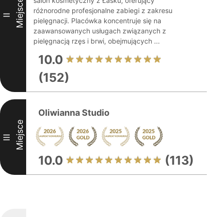
salon kosmetyczny z Łasku, oferujący
Miejsce
różnorodne profesjonalne zabiegi z zakresu
II
pielęgnacji. Placówka koncentruje się na
zaawansowanych usługach związanych z
pielęgnacją rzęs i brwi, obejmujących ...
10.0
(152)
Oliwianna Studio
Miejsce
III
10.0
(113)