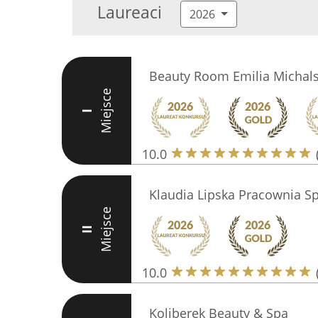
Laureaci
2026
Beauty Room Emilia Michal
Miejsce
I
10.0
Klaudia Lipska Pracownia Sp
Miejsce
II
10.0
Koliberek Beauty & Spa