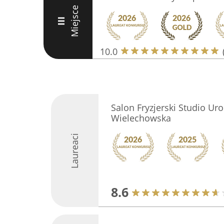
Miejsce
III
10.0
Salon Fryzjerski Studio Ur
Wielechowska
Laureaci
8.6