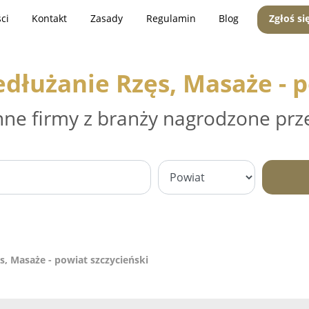
ci
Kontakt
Zasady
Regulamin
Blog
Zgłoś si
edłużanie Rzęs, Masaże - p
nne firmy z branży nagrodzone prz
s, Masaże - powiat szczycieński