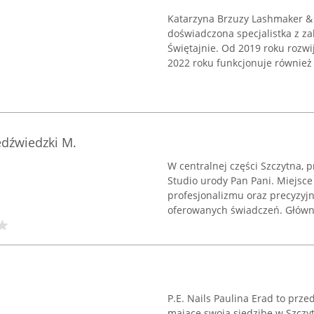
Katarzyna Brzuzy Lashmaker & 
doświadczona specjalistka z zak
Świętajnie. Od 2019 roku rozw
2022 roku funkcjonuje również .
edźwiedzki M.
W centralnej części Szczytna, p
Studio urody Pan Pani. Miejsce
profesjonalizmu oraz precyzyj
oferowanych świadczeń. Główną 
P.E. Nails Paulina Erad to prz
mające swoją siedzibę w Szczytn