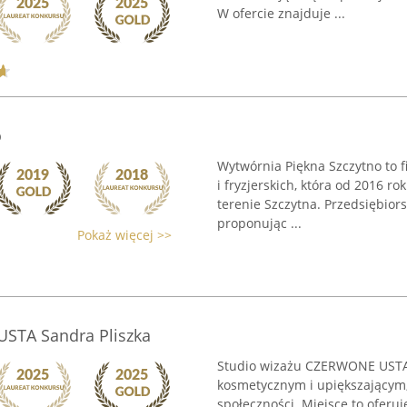
W ofercie znajduje ...
o
Wytwórnia Piękna Szczytno to 
i fryzjerskich, która od 2016 r
terenie Szczytna. Przedsiębio
proponując ...
Pokaż więcej >>
STA Sandra Pliszka
Studio wizażu CZERWONE USTA z
kosmetycznym i upiększającym,
społeczności. Miejsce to oferuj