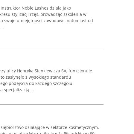
Instruktor Noble Lashes działa jako
resu stylizacji rzęs, prowadząc szkolenia w
ija swoje umiejętności zawodowe, natomiast od
..
rzy ulicy Henryka Sienkiewicza 6A, funkcjonuje
 to zasłynęło z wysokiego standardu
nego podejścia do każdego szczegółu
specjalizacją ...
edsiębiorstwo działające w sektorze kosmetycznym,
ie, przy ulicy Marszałka Józefa Piłsudskiego 30.