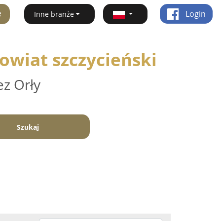
ę
Login
Inne branże
owiat szczycieński
ez Orły
Szukaj