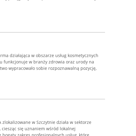
firma działająca w obszarze usług kosmetycznych
oku funkcjonuje w branży zdrowia oraz urody na
rstwo wypracowało sobie rozpoznawalną pozycję,
lokalizowane w Szczytnie działa w sektorze
 ciesząc się uznaniem wśród lokalnej
e bogaty zakres profesjonalnych usług, które