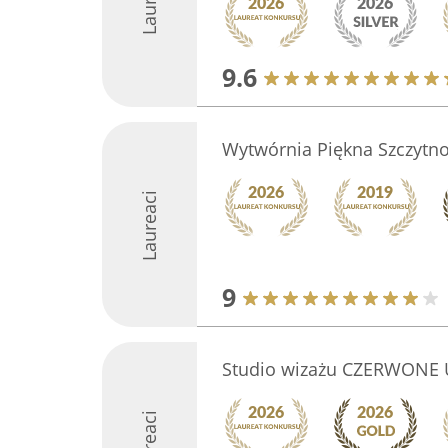
9.6
Wytwórnia Piękna Szczytn
Laureaci
9
Studio wizażu CZERWONE U
Laureaci