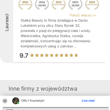
Pokaż więcej >>
Laureaci
Stalka Beauty to firma działająca w Opolu
Lubelskim przy ulicy Stary Rynek 32,
powstała z pasji do pielęgnacji ciała i urody.
Właścicielka, Agnieszka Stalka, rozwija
działalność, koncentrując się na oferowaniu
kompleksowych usług z zakresu ...
9.7
Inne firmy z województwa
ORŁY Kosmetyki
Live chat
Organizator plebiscytu
Plebiscyt
Blog
Kontakt
Bright Side Solutions sp. z o.
Laureaci
Articles
Kontakt