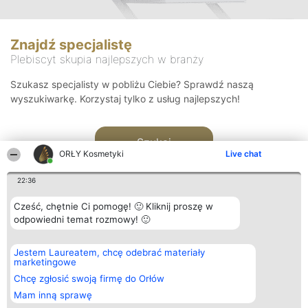
Znajdź specjalistę
Plebiscyt skupia najlepszych w branży
Szukasz specjalisty w pobliżu Ciebie? Sprawdź naszą
wyszukiwarkę. Korzystaj tylko z usług najlepszych!
Szukaj
ORŁY Kosmetyki
Live chat
22:36
Cześć, chętnie Ci pomogę! 🙂 Kliknij proszę w
odpowiedni temat rozmowy! 🙂
Organizator plebiscytu
Plebiscyt
Blog
Kontakt
Jestem Laureatem, chcę odebrać materiały
Bright Side Solutions sp. z o.
Laureaci
Articles
Kontakt
marketingowe
o. sp. k.
Lista
List of
ul. Ruska 22
wszystkich
Articles
Chcę zgłosić swoją firmę do Orłów
Wrocław 50-079
Laureatów
Mam inną sprawę
KRS 0000749100 | Regon
Zasady
381313360 | NIP 8943132676
Regulamin