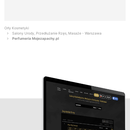
Orły Kosmetyki
Salony Urody, Przedłużanie Rzęs, Masaże - Warszawa
Perfumeria Mojezapachy.pl