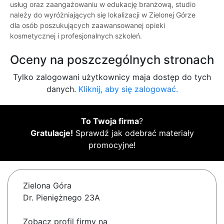
usług oraz zaangażowaniu w edukację branżową, studio
należy do wyróżniających się lokalizacji w Zielonej Górze
dla osób poszukujących zaawansowanej opieki
kosmetycznej i profesjonalnych szkoleń.
Oceny na poszczególnych stronach
Tylko zalogowani użytkownicy maja dostęp do tych
danych.
Kliknij, aby się zalogować.
To Twoja firma
?
Gratulacje!
Sprawdź jak odebrać materiały
promocyjne!
Zielona Góra
Dr. Pieniężnego 23A
Zobacz profil firmy na