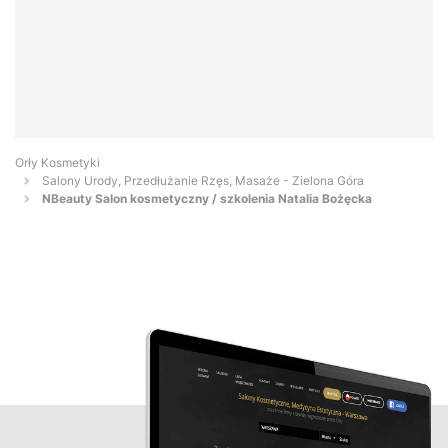
Orły Kosmetyki
Salony Urody, Przedłużanie Rzęs, Masaże - Zielona Góra
NBeauty Salon kosmetyczny / szkolenia Natalia Bożęcka