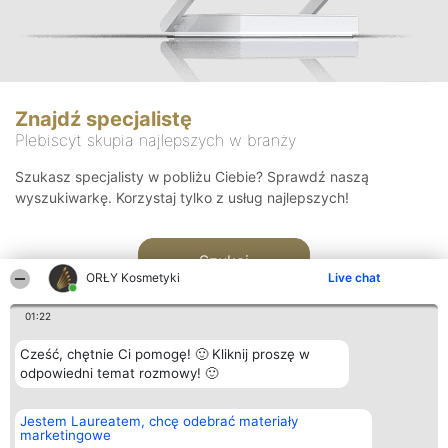
Znajdź specjalistę
Plebiscyt skupia najlepszych w branży
Szukasz specjalisty w pobliżu Ciebie? Sprawdź naszą
wyszukiwarkę. Korzystaj tylko z usług najlepszych!
Szukaj
ORŁY Kosmetyki
Live chat
01:22
Cześć, chętnie Ci pomogę! 🙂 Kliknij proszę w
odpowiedni temat rozmowy! 🙂
Organizator plebiscytu
Plebiscyt
Blog
Kontakt
Jestem Laureatem, chcę odebrać materiały
Bright Side Solutions sp. z o.
Laureaci
Articles
Kontakt
marketingowe
o. sp. k.
Lista
List of