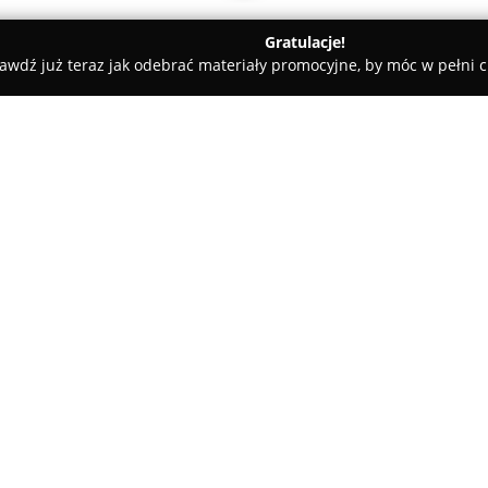
Gratulacje!
awdź już teraz jak odebrać materiały promocyjne, by móc w pełni c
s, Masaże - Rzeszów
Instruktor Stylizacji Paznokci i Podolog 
olog Alekksandra
O firmie:
Aleksandra Kornaga
to uznany 
podolog, dysponujący dziewięc
branży kosmetycznej. Pracę opi
niezbędne dla profesjonalizmu
konieczności nauki podstaw p
Pokaż więcej >>
umiejętności.
Kornaga specjalizuje się w pr
pedicure, skupiając się szczeg