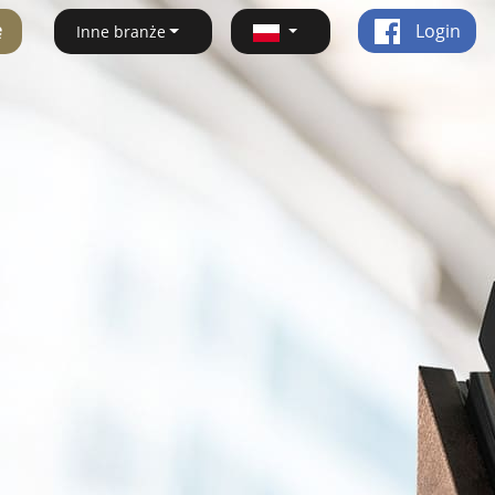
ę
Login
Inne branże