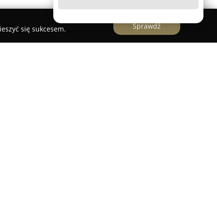
Sprawdź
ieszyć się sukcesem.
Alekksandra Kornaga
instruktor stylizacji paznokci oraz doświadczony
ioletnim doświadczeniem w rozwijającej się
era na przekonaniu, że silne podstawy są
, co odzwierciedla w swoim motcie mówiącym o
rzed osiąganiem bardziej zaawansowanych
owadzeniu szkoleń z zakresu podstaw manicure i
ólnie na nauczaniu bezpiecznych technik oraz