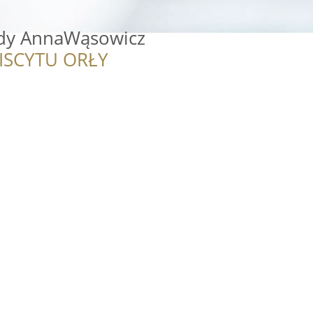
dy AnnaWąsowicz
ISCYTU ORŁY