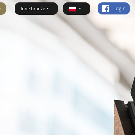
ę
Login
Inne branże