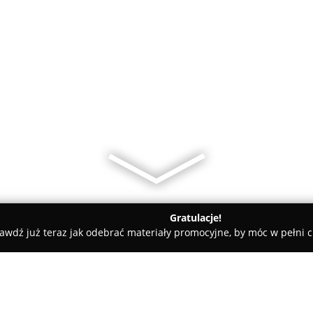
Gratulacje!
awdź już teraz jak odebrać materiały promocyjne, by móc w pełni c
, Masaże - Drobin
PracowniaUrody AnnaWąsowicz