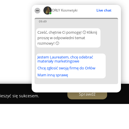
ORŁY Kosmetyki
Live chat
09:49
Cześć, chętnie Ci pomogę! 🙂 Kliknij
proszę w odpowiedni temat
rozmowy! 🙂
Jestem Laureatem, chcę odebrać
materiały marketingowe
Chcę zgłosić swoją firmę do Orłów
Mam inną sprawę
Sprawdź
ieszyć się sukcesem.