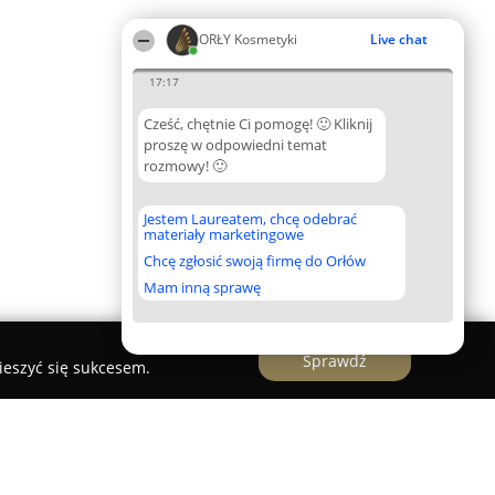
ORŁY Kosmetyki
Live chat
17:17
Cześć, chętnie Ci pomogę! 🙂 Kliknij
proszę w odpowiedni temat
rozmowy! 🙂
Jestem Laureatem, chcę odebrać
materiały marketingowe
Chcę zgłosić swoją firmę do Orłów
Mam inną sprawę
Sprawdź
ieszyć się sukcesem.