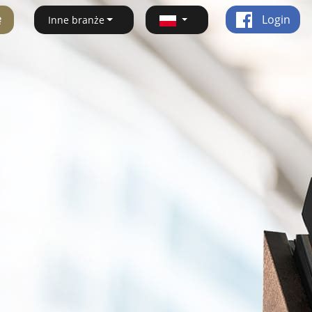
ę
Login
Inne branże