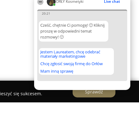
ORŁY Kosmetyki
Live chat
20:21
Cześć, chętnie Ci pomogę! 🙂 Kliknij
proszę w odpowiedni temat
rozmowy! 🙂
Jestem Laureatem, chcę odebrać
materiały marketingowe
Chcę zgłosić swoją firmę do Orłów
Mam inną sprawę
Sprawdź
ieszyć się sukcesem.
ETYCZNEJ IZADORA