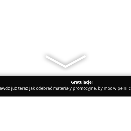
Gratulacje!
awdź już teraz jak odebrać materiały promocyjne, by móc w pełni c
, Masaże - Świnoujście
GABINET KOSMETYKI I MEDYCYNY EST