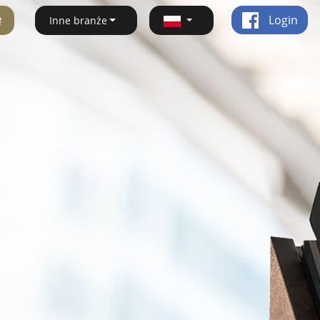
ę
Login
Inne branże