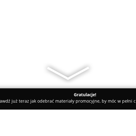
Gratulacje!
awdź już teraz jak odebrać materiały promocyjne, by móc w pełni c
s, Masaże - Wrocław
MIU Estetic Instytut Medycyny i Urody