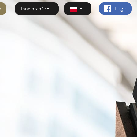
ę
Login
Inne branże