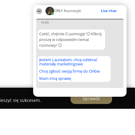
ORŁY Kosmetyki
Live chat
16:00
Cześć, chętnie Ci pomogę! 🙂 Kliknij
proszę w odpowiedni temat
rozmowy! 🙂
Jestem Laureatem, chcę odebrać
materiały marketingowe
Chcę zgłosić swoją firmę do Orłów
Mam inną sprawę
Sprawdź
ieszyć się sukcesem.