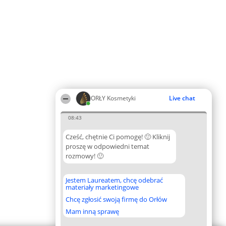
ORŁY Kosmetyki
Live chat
08:43
Cześć, chętnie Ci pomogę! 🙂 Kliknij
proszę w odpowiedni temat
rozmowy! 🙂
Jestem Laureatem, chcę odebrać
materiały marketingowe
Chcę zgłosić swoją firmę do Orłów
Mam inną sprawę