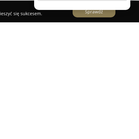
Sprawdź
ieszyć się sukcesem.
ryzjerstwo
z Kielc to nowoczesny salon
achlarzu usług kosmetologicznych i fryzjerskich.
zne zabiegi, m.in. procedury modelujące owal
ellulit, dermomasaże, a także mezoterapię. Oferta
zabiegi SPA oraz profesjonalną stylizację
stwa studio realizuje zarówno klasyczne
tylizacje oraz keratynowe prostowanie włosów.
kwestii bezpieczeństwa i higieny, dysponując
ekcji i sterylizacji, w tym medycznym