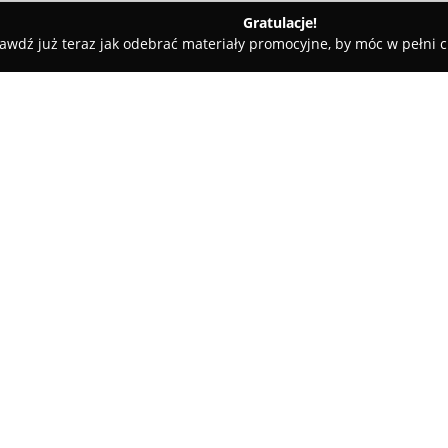
Gratulacje!
awdź już teraz jak odebrać materiały promocyjne, by móc w pełni c
, Masaże - Kielce
Andromeda Kosmetologia&Podologia
ia
O firmie:
Andromeda Kosmetologia & F
specjalizujący się w szerokim w
Klienci mają do dyspozycji lic
twarzy, redukujące rozstępy i c
Pokaż więcej >>
obejmuje również relaksacyjne 
paznokci. W dziedzinie fryzjer
strzyżenia, jak i nowoczesne s
Studio przykłada dużą wagę do 
pełnym wyposażeniem do dezynf