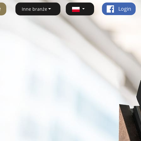
ę
Login
Inne branże