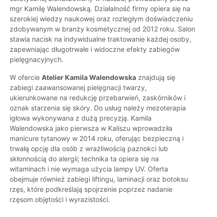
mgr Kamilę Walendowską. Działalność firmy opiera się na
szerokiej wiedzy naukowej oraz rozległym doświadczeniu
zdobywanym w branży kosmetycznej od 2012 roku. Salon
stawia nacisk na indywidualne traktowanie każdej osoby,
zapewniając długotrwałe i widoczne efekty zabiegów
pielęgnacyjnych.
W ofercie
Atelier Kamila Walendowska
znajdują się
zabiegi zaawansowanej pielęgnacji twarzy,
ukierunkowane na redukcję przebarwień, zaskórników i
oznak starzenia się skóry. Do usług należy mezoterapia
igłowa wykonywana z dużą precyzją. Kamila
Walendowska jako pierwsza w Kaliszu wprowadziła
manicure tytanowy w 2014 roku, oferując bezpieczną i
trwałą opcję dla osób z wrażliwością paznokci lub
skłonnością do alergii; technika ta opiera się na
witaminach i nie wymaga użycia lampy UV. Oferta
obejmuje również zabiegi liftingu, laminacji oraz botoksu
rzęs, które podkreślają spojrzenie poprzez nadanie
rzęsom objętości i wyrazistości.