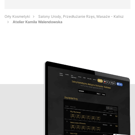
Orły Kosmetyki
Salony Urody, Przedłużanie Rzęs, Masaże - Kalisz
Atelier Kamila Walendowska