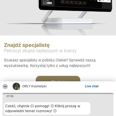
Znajdź specjalistę
Plebiscyt skupia najlepszych w branży
Szukasz specjalisty w pobliżu Ciebie? Sprawdź naszą
wyszukiwarkę. Korzystaj tylko z usług najlepszych!
Szukaj
ORŁY Kosmetyki
Live chat
07:05
Cześć, chętnie Ci pomogę! 🙂 Kliknij proszę w
odpowiedni temat rozmowy! 🙂