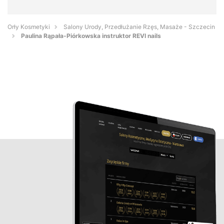
Orły Kosmetyki
Salony Urody, Przedłużanie Rzęs, Masaże - Szczecin
Paulina Rąpała-Piórkowska instruktor REVI nails