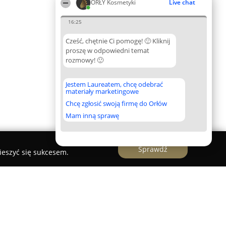
ORŁY Kosmetyki
Live chat
16:25
Cześć, chętnie Ci pomogę! 🙂 Kliknij
proszę w odpowiedni temat
rozmowy! 🙂
Jestem Laureatem, chcę odebrać
materiały marketingowe
Chcę zgłosić swoją firmę do Orłów
Mam inną sprawę
Sprawdź
ieszyć się sukcesem.