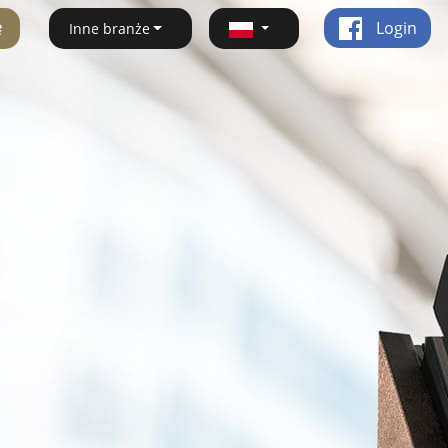
ę
Login
Inne branże