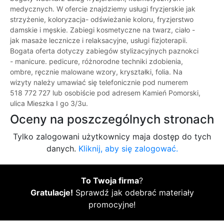
medycznych. W ofercie znajdziemy usługi fryzjerskie jak
strzyżenie, koloryzacja- odświeżanie koloru, fryzjerstwo
damskie i męskie. Zabiegi kosmetyczne na twarz, ciało -
jak masaże lecznicze i relaksacyjne, usługi fizjoterapii.
Bogata oferta dotyczy zabiegów stylizacyjnych paznokci
- manicure. pedicure, różnorodne techniki zdobienia,
ombre, ręcznie malowane wzory, kryształki, folia. Na
wizyty należy umawiać się telefonicznie pod numerem
518 772 727 lub osobiście pod adresem Kamień Pomorski,
ulica Mieszka I go 3/3u.
Oceny na poszczególnych stronach
Tylko zalogowani użytkownicy maja dostęp do tych
danych.
Kliknij, aby się zalogować.
To Twoja firma
?
Gratulacje!
Sprawdź jak odebrać materiały
promocyjne!