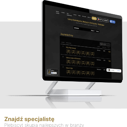
Znajdź specjalistę
Plebiscyt skupia najlepszych w branży